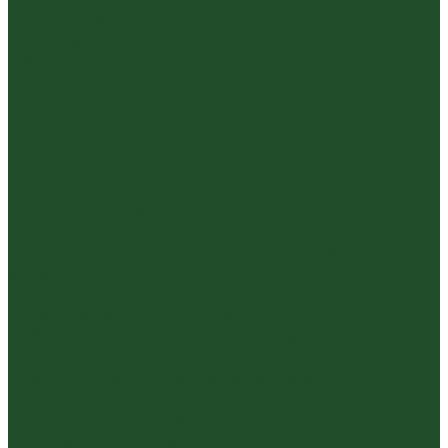
Травяные сборы
Йерба Мате
Каркаде
Мёд
Ройбуш
Фруктовый
Чайная посуда и аксессуары
Упаковка
Гайвани
Благовония и курильницы
Гундаобэй (чахай)
Изделия из камня
Инструменты, чахэ, подставки и другие
аксессуары
Керамика из Цзяньшуй Юньнань
Керамика из Циньчжоу Гуанси
Наборы посуды для чайной церемонии
Пиалы
Посуда для заваривания йерба мате
Посуда из стекла
Чайники из исинской глины
Чайные доски (чабани)