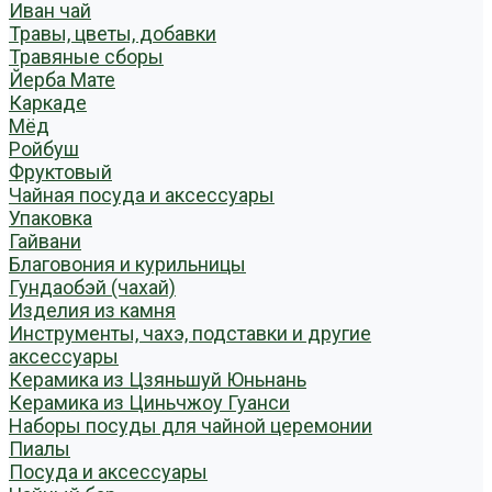
Иван чай
Травы, цветы, добавки
Травяные сборы
Йерба Мате
Каркаде
Мёд
Ройбуш
Фруктовый
Чайная посуда и аксессуары
Упаковка
Гайвани
Благовония и курильницы
Гундаобэй (чахай)
Изделия из камня
Инструменты, чахэ, подставки и другие
аксессуары
Керамика из Цзяньшуй Юньнань
Керамика из Циньчжоу Гуанси
Наборы посуды для чайной церемонии
Пиалы
Посуда и аксессуары