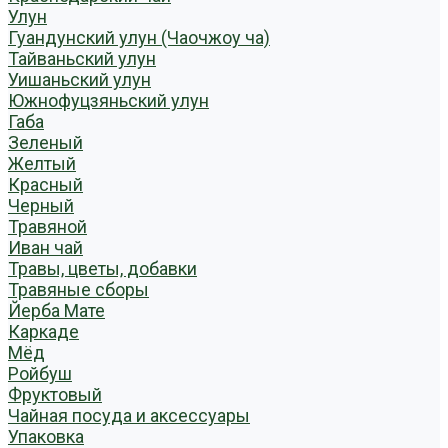
Улун
Гуандунский улун (Чаочжоу ча)
Тайваньский улун
Уишаньский улун
Южнофуцзяньский улун
Габа
Зеленый
Желтый
Красный
Черный
Травяной
Иван чай
Травы, цветы, добавки
Травяные сборы
Йерба Мате
Каркаде
Мёд
Ройбуш
Фруктовый
Чайная посуда и аксессуары
Упаковка