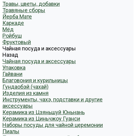
Травы, цветы, добавки
Травяные сборы
Йерба Мате
Каркаде
Мёд
Ройбуш
Фруктовый
Чайная посуда и аксессуары
Назад
Чайная посуда и аксессуары
Упаковка
Гайвани
Благовония и курильницы
Гундаобэй (чахай)
Изделия из камня
Инструменты, чахэ, подставки и другие
аксессуары
Керамика из Цзяньшуй Юньнань
Керамика из Циньчжоу Гуанси
Наборы посуды для чайной церемонии
Пиалы