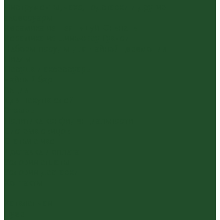
Инструменты, чахэ, подставки и другие
аксессуары
Керамика из Цзяньшуй Юньнань
Керамика из Циньчжоу Гуанси
Наборы посуды для чайной церемонии
Пиалы
Посуда и аксессуары
Чайный бар
Акции
Для покупателей
Отзывы
Политика конфиденциальности
Система скидок
Статьи о чае
Доставка и оплата
Условия оплаты
Условия доставки
Контакты
...
Каталог чая
Пуэр