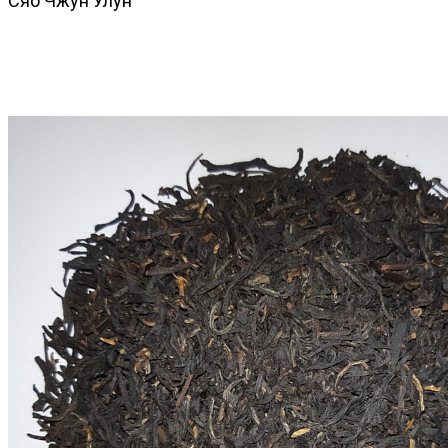
Сяо Чжун Улун