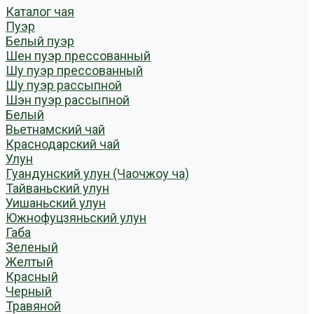
Каталог чая
Пуэр
Белый пуэр
Шен пуэр прессованный
Шу пуэр прессованный
Шу пуэр рассыпной
Шэн пуэр рассыпной
Белый
Вьетнамский чай
Краснодарский чай
Улун
Гуандунский улун (Чаочжоу ча)
Тайваньский улун
Уишаньский улун
Южнофуцзяньский улун
Габа
Зеленый
Желтый
Красный
Черный
Травяной