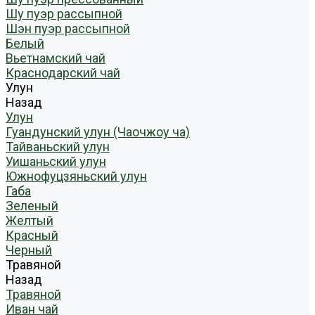
Шу пуэр рассыпной
Шэн пуэр рассыпной
Белый
Вьетнамский чай
Краснодарский чай
Улун
Назад
Улун
Гуандунский улун (Чаочжоу ча)
Тайваньский улун
Уишаньский улун
Южнофуцзяньский улун
Габа
Зеленый
Желтый
Красный
Черный
Травяной
Назад
Травяной
Иван чай