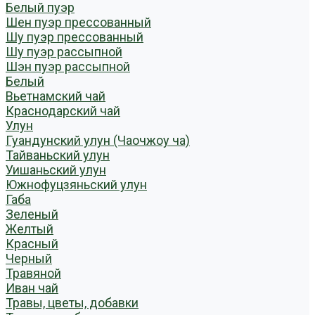
Белый пуэр
Шен пуэр прессованный
Шу пуэр прессованный
Шу пуэр рассыпной
Шэн пуэр рассыпной
Белый
Вьетнамский чай
Краснодарский чай
Улун
Гуандунский улун (Чаочжоу ча)
Тайваньский улун
Уишаньский улун
Южнофуцзяньский улун
Габа
Зеленый
Желтый
Красный
Черный
Травяной
Иван чай
Травы, цветы, добавки