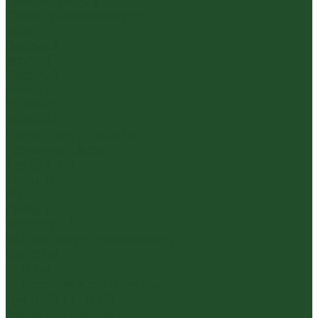
Уишаньский улун
Южнофуцзяньский улун
Габа
Зеленый
Желтый
Красный
Черный
Травяной
Иван чай
Травы, цветы, добавки
Травяные сборы
Йерба Мате
Каркаде
Мёд
Ройбуш
Фруктовый
Чайная посуда и аксессуары
Упаковка
Гайвани
Благовония и курильницы
Гундаобэй (чахай)
Изделия из камня