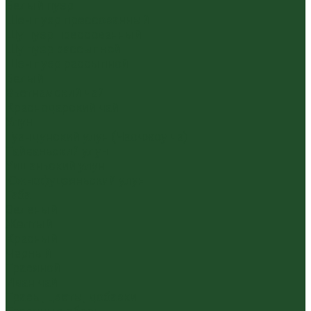
Белый пуэр
Шен пуэр прессованный
Шу пуэр прессованный
Шу пуэр рассыпной
Шэн пуэр рассыпной
Белый
Вьетнамский чай
Краснодарский чай
Улун
Гуандунский улун (Чаочжоу ча)
Тайваньский улун
Уишаньский улун
Южнофуцзяньский улун
Габа
Зеленый
Желтый
Красный
Черный
Травяной
Иван чай
Травы, цветы, добавки