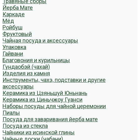
Травяные сборы
Йерба Мате
Каркаде
Мёд
Ройбуш
Фруктовый
Чайная посуда и аксессуары
Упаковка
Гайвани
Благовония и курильницы
Гундаобэй (чахай)
Изделия из камня
Инструменты, чахэ, подставки и другие
аксессуары
Керамика из Цзяньшуй Юньнань
Керамика из Циньчжоу Гуанси
Наборы посуды для чайной церемонии
Пиалы
Посуда для заваривания йерба мате
Посуда из стекла
Чайники из исинской глины
Чайные доски (чабани)