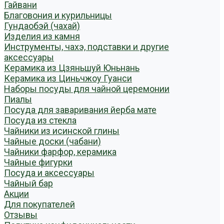
Гайвани
Благовония и курильницы
Гундаобэй (чахай)
Изделия из камня
Инструменты, чахэ, подставки и другие
аксессуары
Керамика из Цзяньшуй Юньнань
Керамика из Циньчжоу Гуанси
Наборы посуды для чайной церемонии
Пиалы
Посуда для заваривания йерба мате
Посуда из стекла
Чайники из исинской глины
Чайные доски (чабани)
Чайники фарфор, керамика
Чайные фигурки
Посуда и аксессуары
Чайный бар
Акции
Для покупателей
Отзывы