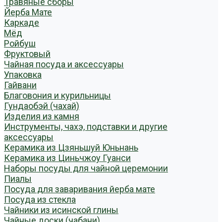
Травяные сборы
Йерба Мате
Каркаде
Мёд
Ройбуш
Фруктовый
Чайная посуда и аксессуары
Упаковка
Гайвани
Благовония и курильницы
Гундаобэй (чахай)
Изделия из камня
Инструменты, чахэ, подставки и другие
аксессуары
Керамика из Цзяньшуй Юньнань
Керамика из Циньчжоу Гуанси
Наборы посуды для чайной церемонии
Пиалы
Посуда для заваривания йерба мате
Посуда из стекла
Чайники из исинской глины
Чайные доски (чабани)