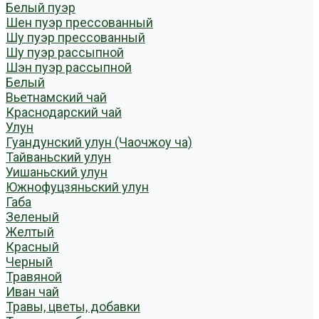
Белый пуэр
Шен пуэр прессованный
Шу пуэр прессованный
Шу пуэр рассыпной
Шэн пуэр рассыпной
Белый
Вьетнамский чай
Краснодарский чай
Улун
Гуандунский улун (Чаочжоу ча)
Тайваньский улун
Уишаньский улун
Южнофуцзяньский улун
Габа
Зеленый
Желтый
Красный
Черный
Травяной
Иван чай
Травы, цветы, добавки