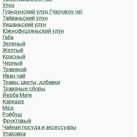
Улун
Гуандунский улун (Чаочжоу ча)
Тайваньский улун
Уишаньский улун
Южнофуцзяньский улун
Габа
Зеленый
Желтый
Красный
Черный
Травяной
Иван чай
Травы, цветы, добавки
Травяные сборы
Йерба Мате
Каркаде
Мёд
Ройбуш
Фруктовый
Чайная посуда и аксессуары
Упаковка