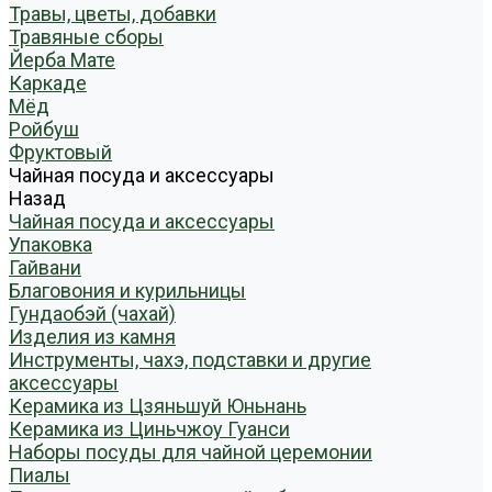
Травы, цветы, добавки
Травяные сборы
Йерба Мате
Каркаде
Мёд
Ройбуш
Фруктовый
Чайная посуда и аксессуары
Назад
Чайная посуда и аксессуары
Упаковка
Гайвани
Благовония и курильницы
Гундаобэй (чахай)
Изделия из камня
Инструменты, чахэ, подставки и другие
аксессуары
Керамика из Цзяньшуй Юньнань
Керамика из Циньчжоу Гуанси
Наборы посуды для чайной церемонии
Пиалы