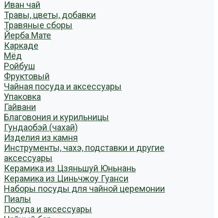
Иван чай
Травы, цветы, добавки
Травяные сборы
Йерба Мате
Каркаде
Мёд
Ройбуш
Фруктовый
Чайная посуда и аксессуары
Упаковка
Гайвани
Благовония и курильницы
Гундаобэй (чахай)
Изделия из камня
Инструменты, чахэ, подставки и другие
аксессуары
Керамика из Цзяньшуй Юньнань
Керамика из Циньчжоу Гуанси
Наборы посуды для чайной церемонии
Пиалы
Посуда и аксессуары