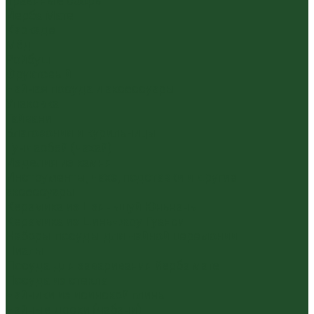
Травяные сборы
Йерба Мате
Каркаде
Мёд
Ройбуш
Фруктовый
Чайная посуда и аксессуары
Упаковка
Гайвани
Благовония и курильницы
Гундаобэй (чахай)
Изделия из камня
Инструменты, чахэ, подставки и другие
аксессуары
Керамика из Цзяньшуй Юньнань
Керамика из Циньчжоу Гуанси
Наборы посуды для чайной церемонии
Пиалы
Посуда для заваривания йерба мате
Посуда из стекла
Чайники из исинской глины
Чайные доски (чабани)