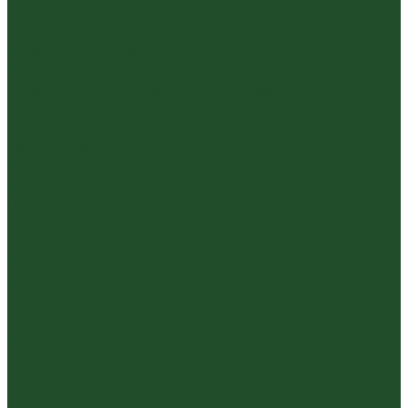
Инструменты, чахэ, подставки и другие
аксессуары
Керамика из Цзяньшуй Юньнань
Керамика из Циньчжоу Гуанси
Наборы посуды для чайной церемонии
Пиалы
Посуда и аксессуары
Чайный бар
Акции
Для покупателей
Отзывы
Политика конфиденциальности
Система скидок
Статьи о чае
Доставка и оплата
Условия оплаты
Условия доставки
Контакты
...
Каталог чая
Пуэр