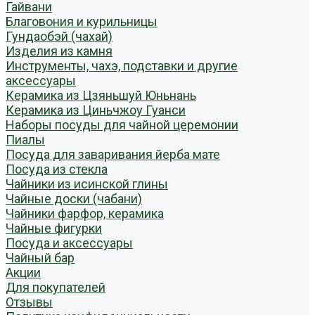
Гайвани
Благовония и курильницы
Гундаобэй (чахай)
Изделия из камня
Инструменты, чахэ, подставки и другие
аксессуары
Керамика из Цзяньшуй Юньнань
Керамика из Циньчжоу Гуанси
Наборы посуды для чайной церемонии
Пиалы
Посуда для заваривания йерба мате
Посуда из стекла
Чайники из исинской глины
Чайные доски (чабани)
Чайники фарфор, керамика
Чайные фигурки
Посуда и аксессуары
Чайный бар
Акции
Для покупателей
Отзывы