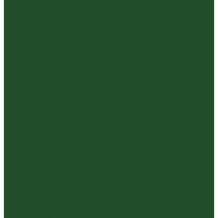
Белый пуэр
Шен пуэр прессованный
Шу пуэр прессованный
Шу пуэр рассыпной
Шэн пуэр рассыпной
Белый
Вьетнамский чай
Краснодарский чай
Улун
Гуандунский улун (Чаочжоу ча)
Тайваньский улун
Уишаньский улун
Южнофуцзяньский улун
Габа
Зеленый
Желтый
Красный
Черный
Травяной
Иван чай
Травы, цветы, добавки