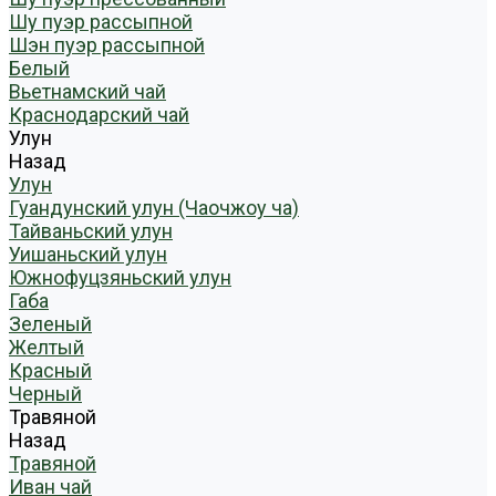
Шу пуэр рассыпной
Шэн пуэр рассыпной
Белый
Вьетнамский чай
Краснодарский чай
Улун
Назад
Улун
Гуандунский улун (Чаочжоу ча)
Тайваньский улун
Уишаньский улун
Южнофуцзяньский улун
Габа
Зеленый
Желтый
Красный
Черный
Травяной
Назад
Травяной
Иван чай