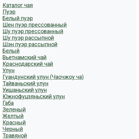
Каталог чая
Пуэр
Белый пуэр
Шен пуэр прессованный
Шу пуэр прессованный
Шу пуэр рассыпной
Шэн пуэр рассыпной
Белый
Вьетнамский чай
Краснодарский чай
Улун
Гуандунский улун (Чаочжоу ча)
Тайваньский улун
Уишаньский улун
Южнофуцзяньский улун
Габа
Зеленый
Желтый
Красный
Черный
Травяной