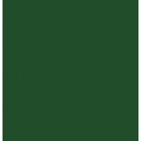
Уишаньский улун
Южнофуцзяньский улун
Габа
Зеленый
Желтый
Красный
Черный
Травяной
Иван чай
Травы, цветы, добавки
Травяные сборы
Йерба Мате
Каркаде
Мёд
Ройбуш
Фруктовый
Чайная посуда и аксессуары
Упаковка
Гайвани
Благовония и курильницы
Гундаобэй (чахай)
Изделия из камня