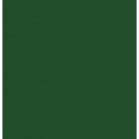
Белый пуэр
Шен пуэр прессованный
Шу пуэр прессованный
Шу пуэр рассыпной
Шэн пуэр рассыпной
Белый
Вьетнамский чай
Краснодарский чай
Улун
Гуандунский улун (Чаочжоу ча)
Тайваньский улун
Уишаньский улун
Южнофуцзяньский улун
Габа
Зеленый
Желтый
Красный
Черный
Травяной
Иван чай
Травы, цветы, добавки