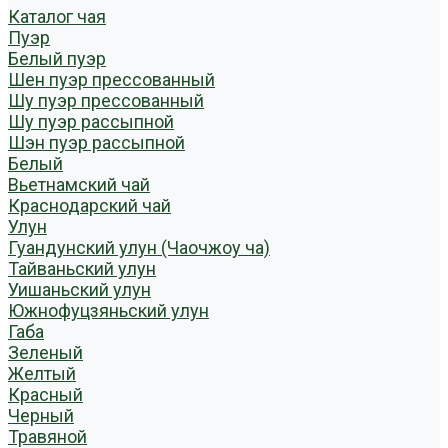
Каталог чая
Пуэр
Белый пуэр
Шен пуэр прессованный
Шу пуэр прессованный
Шу пуэр рассыпной
Шэн пуэр рассыпной
Белый
Вьетнамский чай
Краснодарский чай
Улун
Гуандунский улун (Чаочжоу ча)
Тайваньский улун
Уишаньский улун
Южнофуцзяньский улун
Габа
Зеленый
Желтый
Красный
Черный
Травяной