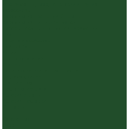
Инструменты, чахэ, подставки и другие
аксессуары
Керамика из Цзяньшуй Юньнань
Керамика из Циньчжоу Гуанси
Наборы посуды для чайной церемонии
Пиалы
Посуда и аксессуары
Чайный бар
Акции
Для покупателей
Отзывы
Политика конфиденциальности
Система скидок
Статьи о чае
Доставка и оплата
Условия оплаты
Условия доставки
Контакты
...
Каталог чая
Пуэр