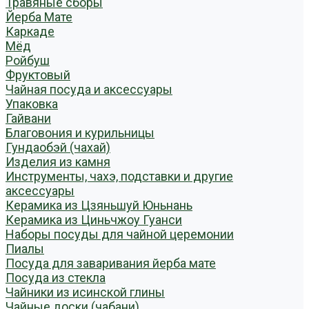
Травяные сборы
Йерба Мате
Каркаде
Мёд
Ройбуш
Фруктовый
Чайная посуда и аксессуары
Упаковка
Гайвани
Благовония и курильницы
Гундаобэй (чахай)
Изделия из камня
Инструменты, чахэ, подставки и другие
аксессуары
Керамика из Цзяньшуй Юньнань
Керамика из Циньчжоу Гуанси
Наборы посуды для чайной церемонии
Пиалы
Посуда для заваривания йерба мате
Посуда из стекла
Чайники из исинской глины
Чайные доски (чабани)