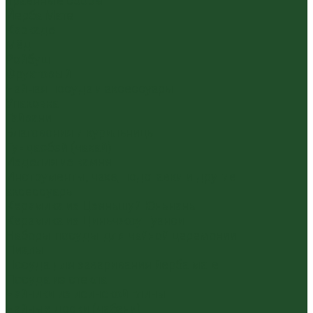
Травяные сборы
Йерба Мате
Каркаде
Мёд
Ройбуш
Фруктовый
Чайная посуда и аксессуары
Упаковка
Гайвани
Благовония и курильницы
Гундаобэй (чахай)
Изделия из камня
Инструменты, чахэ, подставки и другие
аксессуары
Керамика из Цзяньшуй Юньнань
Керамика из Циньчжоу Гуанси
Наборы посуды для чайной церемонии
Пиалы
Посуда для заваривания йерба мате
Посуда из стекла
Чайники из исинской глины
Чайные доски (чабани)