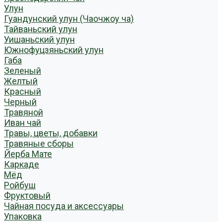
Улун
Гуандунский улун (Чаочжоу ча)
Тайваньский улун
Уишаньский улун
Южнофуцзяньский улун
Габа
Зеленый
Желтый
Красный
Черный
Травяной
Иван чай
Травы, цветы, добавки
Травяные сборы
Йерба Мате
Каркаде
Мёд
Ройбуш
Фруктовый
Чайная посуда и аксессуары
Упаковка