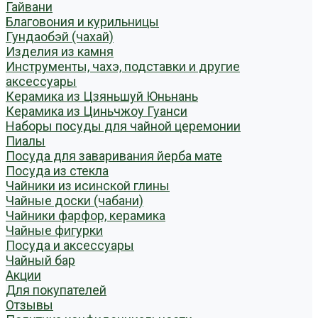
Гайвани
Благовония и курильницы
Гундаобэй (чахай)
Изделия из камня
Инструменты, чахэ, подставки и другие
аксессуары
Керамика из Цзяньшуй Юньнань
Керамика из Циньчжоу Гуанси
Наборы посуды для чайной церемонии
Пиалы
Посуда для заваривания йерба мате
Посуда из стекла
Чайники из исинской глины
Чайные доски (чабани)
Чайники фарфор, керамика
Чайные фигурки
Посуда и аксессуары
Чайный бар
Акции
Для покупателей
Отзывы