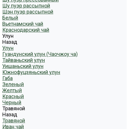
Шу пуэр рассыпной
Шэн пуэр рассыпной
Белый
Вьетнамский чай
Краснодарский чай
Улун
Назад
Улун
Гуандунский улун (Чаочжоу ча)
Тайваньский улун
Уишаньский улун
Южнофуцзяньский улун
Габа
Зеленый
Желтый
Красный
Черный
Травяной
Назад
Травяной
Иван чай