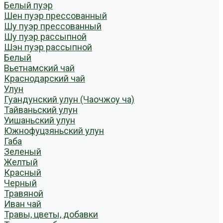
Белый пуэр
Шен пуэр прессованный
Шу пуэр прессованный
Шу пуэр рассыпной
Шэн пуэр рассыпной
Белый
Вьетнамский чай
Краснодарский чай
Улун
Гуандунский улун (Чаочжоу ча)
Тайваньский улун
Уишаньский улун
Южнофуцзяньский улун
Габа
Зеленый
Желтый
Красный
Черный
Травяной
Иван чай
Травы, цветы, добавки