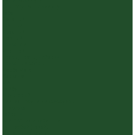
Уишаньский улун
Южнофуцзяньский улун
Габа
Зеленый
Желтый
Красный
Черный
Травяной
Иван чай
Травы, цветы, добавки
Травяные сборы
Йерба Мате
Каркаде
Мёд
Ройбуш
Фруктовый
Чайная посуда и аксессуары
Упаковка
Гайвани
Благовония и курильницы
Гундаобэй (чахай)
Изделия из камня