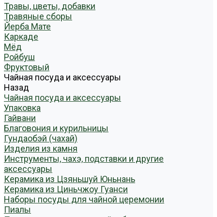
Травы, цветы, добавки
Травяные сборы
Йерба Мате
Каркаде
Мёд
Ройбуш
Фруктовый
Чайная посуда и аксессуары
Назад
Чайная посуда и аксессуары
Упаковка
Гайвани
Благовония и курильницы
Гундаобэй (чахай)
Изделия из камня
Инструменты, чахэ, подставки и другие
аксессуары
Керамика из Цзяньшуй Юньнань
Керамика из Циньчжоу Гуанси
Наборы посуды для чайной церемонии
Пиалы