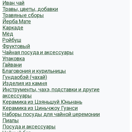
Иван чай
Травы, цветы, добавки
Травяные сборы
Йерба Мате
Каркаде
Мёд
Ройбуш
Фруктовый
Чайная посуда и аксессуары
Упаковка
Гайвани
Благовония и курильницы
Гундаобэй (чахай)
Изделия из камня
Инструменты, чахэ, подставки и другие
аксессуары
Керамика из Цзяньшуй Юньнань
Керамика из Циньчжоу Гуанси
Наборы посуды для чайной церемонии
Пиалы
Посуда и аксессуары