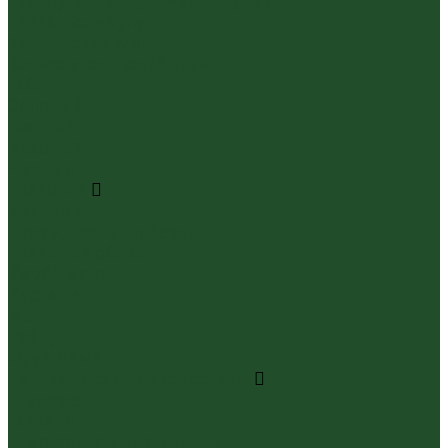
Гуандунский улун (Чаочжоу ча)
Тайваньский улун
Уишаньский улун
Южнофуцзяньский улун
Габа
Зеленый
Желтый
Красный
Черный
Травяной
Иван чай
Травы, цветы, добавки
Травяные сборы
Йерба Мате
Каркаде
Мёд
Ройбуш
Фруктовый
Чайная посуда и аксессуары
Упаковка
Гайвани
Благовония и курильницы