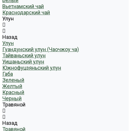
Белый
Вьетнамский чай
Краснодарский чай
Улун
Назад
Улун
Гуандунский улун (Чаочжоу ча)
Тайваньский улун
Уишаньский улун
Южнофуцзяньский улун
Габа
Зеленый
Желтый
Красный
Черный
Травяной
Назад
Травяной