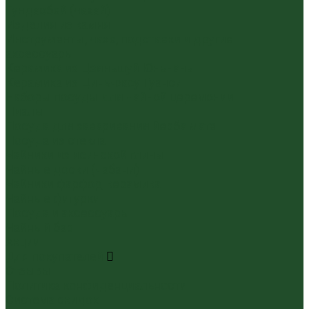
Гундаобэй (чахай)
Изделия из камня
Инструменты, чахэ, подставки и другие
аксессуары
Керамика из Цзяньшуй Юньнань
Керамика из Циньчжоу Гуанси
Наборы посуды для чайной церемонии
Пиалы
Посуда для заваривания йерба мате
Посуда из стекла
Чайники из исинской глины
Чайные доски (чабани)
Чайники фарфор, керамика
Чайные фигурки
Посуда и аксессуары
Чайный бар
Акции
Для покупателей
Отзывы
Политика конфиденциальности
Система скидок