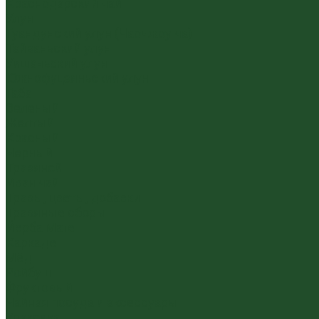
Краснодарский чай
Улун
Гуандунский улун (Чаочжоу ча)
Тайваньский улун
Уишаньский улун
Южнофуцзяньский улун
Габа
Зеленый
Желтый
Красный
Черный
Травяной
Иван чай
Травы, цветы, добавки
Травяные сборы
Йерба Мате
Каркаде
Мёд
Ройбуш
Фруктовый
Чайная посуда и аксессуары
Упаковка