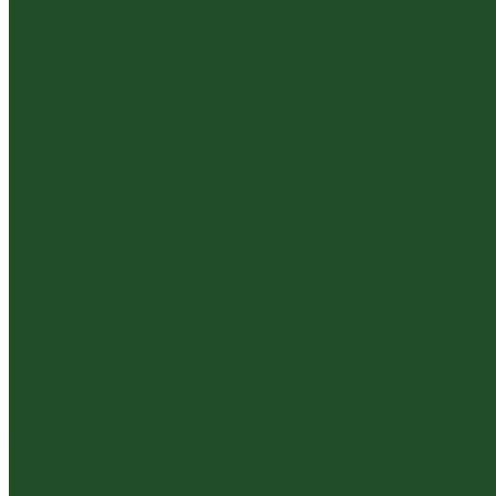
...
Каталог чая
Пуэр
Белый пуэр
Шен пуэр прессованный
Шу пуэр прессованный
Шу пуэр рассыпной
Шэн пуэр рассыпной
Белый
Вьетнамский чай
Краснодарский чай
Улун
Гуандунский улун (Чаочжоу ча)
Тайваньский улун
Уишаньский улун
Южнофуцзяньский улун
Габа
Зеленый
Желтый
Красный
Черный