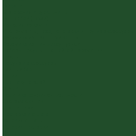
Гайвани
Благовония и курильницы
Гундаобэй (чахай)
Изделия из камня
Инструменты, чахэ, подставки и другие аксессуары
Керамика из Цзяньшуй Юньнань
Керамика из Циньчжоу Гуанси
Наборы посуды для чайной церемонии
Пиалы
Посуда и аксессуары
Чайный бар
Акции
Для покупателей
Отзывы
Политика конфиденциальности
Система скидок
Статьи о чае
Доставка и оплата
Условия оплаты
Условия доставки
Контакты