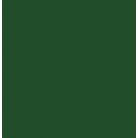
Уишаньский улун
Южнофуцзяньский улун
Габа
Зеленый
Желтый
Красный
Черный
Травяной
Иван чай
Травы, цветы, добавки
Травяные сборы
Йерба Мате
Каркаде
Мёд
Ройбуш
Фруктовый
Чайная посуда и аксессуары
Упаковка
Гайвани
Благовония и курильницы
Гундаобэй (чахай)
Изделия из камня