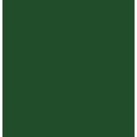
Травяные сборы
Йерба Мате
Каркаде
Мёд
Ройбуш
Фруктовый
Чайная посуда и аксессуары
Упаковка
Гайвани
Благовония и курильницы
Гундаобэй (чахай)
Изделия из камня
Инструменты, чахэ, подставки и другие
аксессуары
Керамика из Цзяньшуй Юньнань
Керамика из Циньчжоу Гуанси
Наборы посуды для чайной церемонии
Пиалы
Посуда для заваривания йерба мате
Посуда из стекла
Чайники из исинской глины
Чайные доски (чабани)