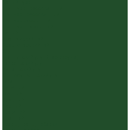
Белый пуэр
Шен пуэр прессованный
Шу пуэр прессованный
Шу пуэр рассыпной
Шэн пуэр рассыпной
Белый
Вьетнамский чай
Краснодарский чай
Улун
Гуандунский улун (Чаочжоу ча)
Тайваньский улун
Уишаньский улун
Южнофуцзяньский улун
Габа
Зеленый
Желтый
Красный
Черный
Травяной
Иван чай
Травы, цветы, добавки