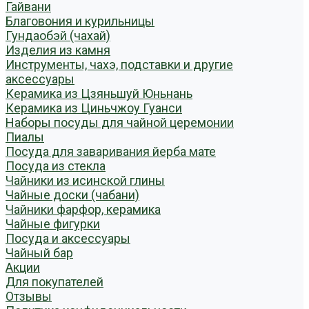
Гайвани
Благовония и курильницы
Гундаобэй (чахай)
Изделия из камня
Инструменты, чахэ, подставки и другие
аксессуары
Керамика из Цзяньшуй Юньнань
Керамика из Циньчжоу Гуанси
Наборы посуды для чайной церемонии
Пиалы
Посуда для заваривания йерба мате
Посуда из стекла
Чайники из исинской глины
Чайные доски (чабани)
Чайники фарфор, керамика
Чайные фигурки
Посуда и аксессуары
Чайный бар
Акции
Для покупателей
Отзывы