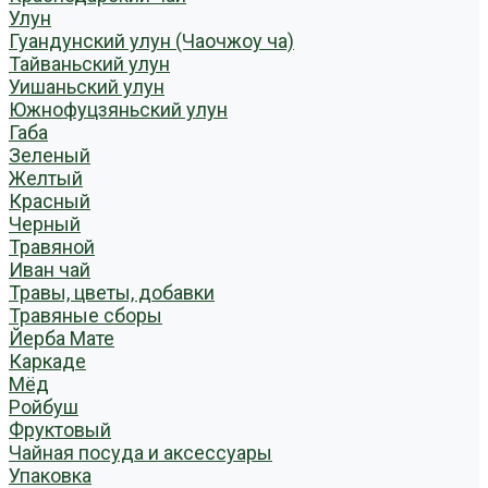
Улун
Гуандунский улун (Чаочжоу ча)
Тайваньский улун
Уишаньский улун
Южнофуцзяньский улун
Габа
Зеленый
Желтый
Красный
Черный
Травяной
Иван чай
Травы, цветы, добавки
Травяные сборы
Йерба Мате
Каркаде
Мёд
Ройбуш
Фруктовый
Чайная посуда и аксессуары
Упаковка