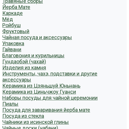
Травяные сборы
Йерба Мате
Каркаде
Мёд
Ройбуш
Фруктовый
Чайная посуда и аксессуары
Упаковка
Гайвани
Благовония и курильницы
Гундаобэй (чахай)
Изделия из камня
Инструменты, чахэ, подставки и другие
аксессуары
Керамика из Цзяньшуй Юньнань
Керамика из Циньчжоу Гуанси
Наборы посуды для чайной церемонии
Пиалы
Посуда для заваривания йерба мате
Посуда из стекла
Чайники из исинской глины
Чайные доски (чабани)