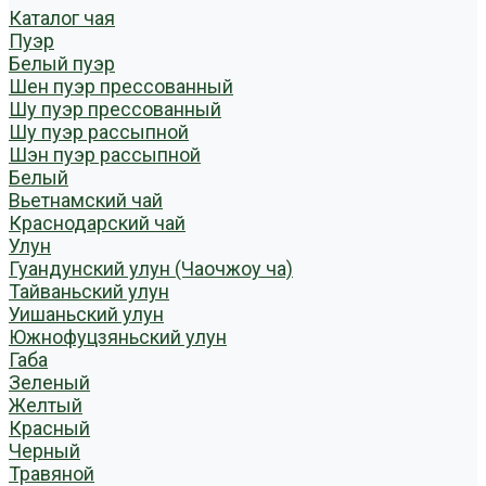
Каталог чая
Пуэр
Белый пуэр
Шен пуэр прессованный
Шу пуэр прессованный
Шу пуэр рассыпной
Шэн пуэр рассыпной
Белый
Вьетнамский чай
Краснодарский чай
Улун
Гуандунский улун (Чаочжоу ча)
Тайваньский улун
Уишаньский улун
Южнофуцзяньский улун
Габа
Зеленый
Желтый
Красный
Черный
Травяной