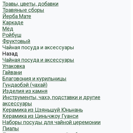
Травы, цветы, добавки
Травяные сборы
Йерба Мате
Каркаде
Мёд
Ройбуш
Фруктовый
Чайная посуда и аксессуары
Назад
Чайная посуда и аксессуары
Упаковка
Гайвани
Благовония и курильницы
Гундаобэй (чахай)
Изделия из камня
Инструменты, чахэ, подставки и другие
аксессуары
Керамика из Цзяньшуй Юньнань
Керамика из Циньчжоу Гуанси
Наборы посуды для чайной церемонии
Пиалы