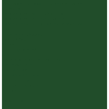
Инструменты, чахэ, подставки и другие
аксессуары
Керамика из Цзяньшуй Юньнань
Керамика из Циньчжоу Гуанси
Наборы посуды для чайной церемонии
Пиалы
Посуда и аксессуары
Чайный бар
Акции
Для покупателей
Отзывы
Политика конфиденциальности
Система скидок
Статьи о чае
Доставка и оплата
Условия оплаты
Условия доставки
Контакты
...
Каталог чая
Пуэр