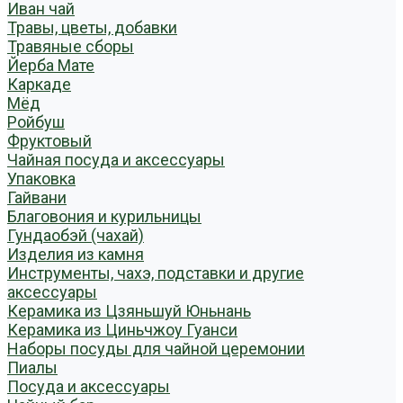
Иван чай
Травы, цветы, добавки
Травяные сборы
Йерба Мате
Каркаде
Мёд
Ройбуш
Фруктовый
Чайная посуда и аксессуары
Упаковка
Гайвани
Благовония и курильницы
Гундаобэй (чахай)
Изделия из камня
Инструменты, чахэ, подставки и другие
аксессуары
Керамика из Цзяньшуй Юньнань
Керамика из Циньчжоу Гуанси
Наборы посуды для чайной церемонии
Пиалы
Посуда и аксессуары