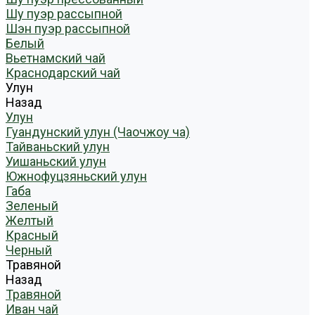
Шу пуэр рассыпной
Шэн пуэр рассыпной
Белый
Вьетнамский чай
Краснодарский чай
Улун
Назад
Улун
Гуандунский улун (Чаочжоу ча)
Тайваньский улун
Уишаньский улун
Южнофуцзяньский улун
Габа
Зеленый
Желтый
Красный
Черный
Травяной
Назад
Травяной
Иван чай