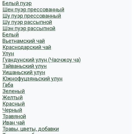
Белый пуэр
Шен пуэр прессованный
Шу пуэр прессованный
Шу пуэр рассыпной
Шэн пуэр рассыпной
Белый
Вьетнамский чай
Краснодарский чай
Улун
Гуандунский улун (Чаочжоу ча)
Тайваньский улун
Уишаньский улун
Южнофуцзяньский улун
Габа
Зеленый
Желтый
Красный
Черный
Травяной
Иван чай
Травы, цветы, добавки