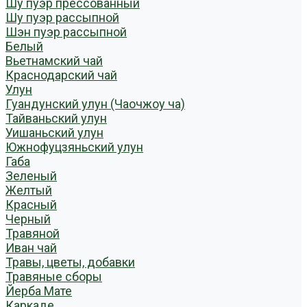
Шу пуэр прессованный
Шу пуэр рассыпной
Шэн пуэр рассыпной
Белый
Вьетнамский чай
Краснодарский чай
Улун
Гуандунский улун (Чаочжоу ча)
Тайваньский улун
Уишаньский улун
Южнофуцзяньский улун
Габа
Зеленый
Желтый
Красный
Черный
Травяной
Иван чай
Травы, цветы, добавки
Травяные сборы
Йерба Мате
Каркаде