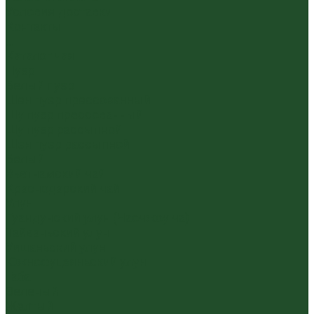
Условия доставки
Контакты
...
Каталог чая
Пуэр
Белый пуэр
Шен пуэр прессованный
Шу пуэр прессованный
Шу пуэр рассыпной
Шэн пуэр рассыпной
Белый
Вьетнамский чай
Краснодарский чай
Улун
Гуандунский улун (Чаочжоу ча)
Тайваньский улун
Уишаньский улун
Южнофуцзяньский улун
Габа
Зеленый
Желтый