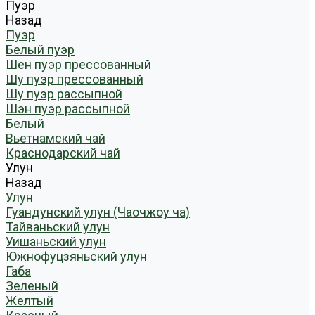
Пуэр
Назад
Пуэр
Белый пуэр
Шен пуэр прессованный
Шу пуэр прессованный
Шу пуэр рассыпной
Шэн пуэр рассыпной
Белый
Вьетнамский чай
Краснодарский чай
Улун
Назад
Улун
Гуандунский улун (Чаочжоу ча)
Тайваньский улун
Уишаньский улун
Южнофуцзяньский улун
Габа
Зеленый
Желтый