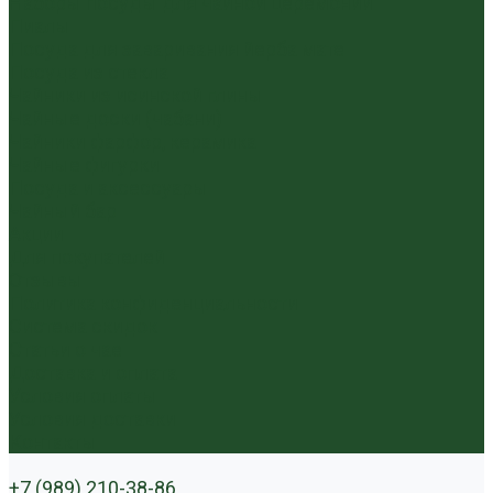
Наборы посуды для чайной церемонии
Пиалы
Посуда для заваривания йерба мате
Посуда из стекла
Чайники из исинской глины
Чайные доски (чабани)
Чайники фарфор, керамика
Чайные фигурки
Посуда и аксессуары
Чайный бар
Акции
Для покупателей
Отзывы
Политика конфиденциальности
Система скидок
Статьи о чае
Доставка и оплата
Условия оплаты
Условия доставки
Контакты
+7 (989) 210-38-86