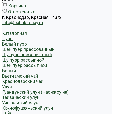
Корзина
Отложенные
г. Краснодар, Красная 143/2
Info@babukachay.ru
Каталог чая
Пуэр
Белый пуэр
Шен пуэр прессованный
Шу пуэр прессованный
Шу пуэр рассыпной
Шэн пуэр рассыпной
Белый
Вьетнамский чай
Краснодарский чай
Улун
Гуандунский улун (Чаочжоу ча)
Тайваньский улун
Уишаньский улун
Южнофуцзяньский улун
Габа