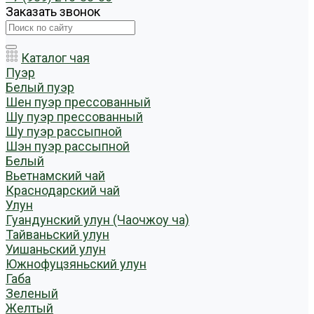
Заказать звонок
Каталог чая
Пуэр
Белый пуэр
Шен пуэр прессованный
Шу пуэр прессованный
Шу пуэр рассыпной
Шэн пуэр рассыпной
Белый
Вьетнамский чай
Краснодарский чай
Улун
Гуандунский улун (Чаочжоу ча)
Тайваньский улун
Уишаньский улун
Южнофуцзяньский улун
Габа
Зеленый
Желтый