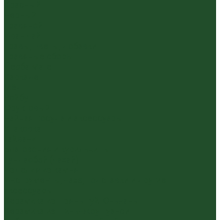
Красный
Черный
Травяной
Иван чай
Травы, цветы, добавки
Травяные сборы
Йерба Мате
Каркаде
Мёд
Ройбуш
Фруктовый
Чайная посуда и аксессуары
Упаковка
Гайвани
Благовония и курильницы
Гундаобэй (чахай)
Изделия из камня
Инструменты, чахэ, подставки и другие
аксессуары
Керамика из Цзяньшуй Юньнань
Керамика из Циньчжоу Гуанси