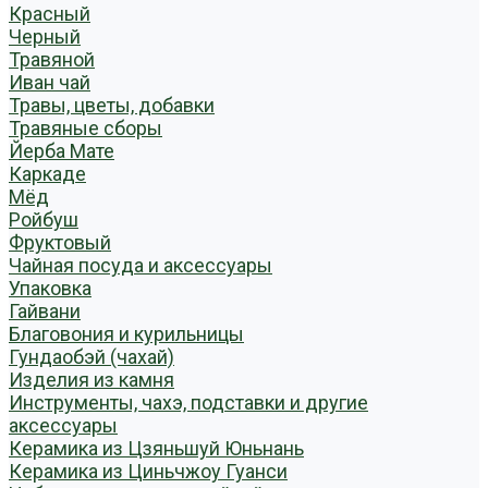
Красный
Черный
Травяной
Иван чай
Травы, цветы, добавки
Травяные сборы
Йерба Мате
Каркаде
Мёд
Ройбуш
Фруктовый
Чайная посуда и аксессуары
Упаковка
Гайвани
Благовония и курильницы
Гундаобэй (чахай)
Изделия из камня
Инструменты, чахэ, подставки и другие
аксессуары
Керамика из Цзяньшуй Юньнань
Керамика из Циньчжоу Гуанси