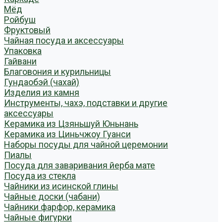
Мёд
Ройбуш
Фруктовый
Чайная посуда и аксессуары
Упаковка
Гайвани
Благовония и курильницы
Гундаобэй (чахай)
Изделия из камня
Инструменты, чахэ, подставки и другие
аксессуары
Керамика из Цзяньшуй Юньнань
Керамика из Циньчжоу Гуанси
Наборы посуды для чайной церемонии
Пиалы
Посуда для заваривания йерба мате
Посуда из стекла
Чайники из исинской глины
Чайные доски (чабани)
Чайники фарфор, керамика
Чайные фигурки