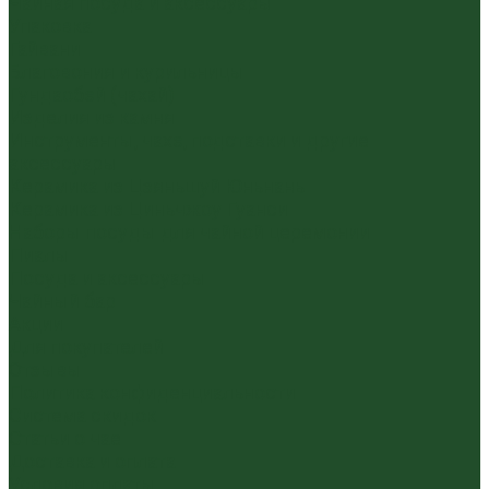
Чайная посуда и аксессуары
Упаковка
Гайвани
Благовония и курильницы
Гундаобэй (чахай)
Изделия из камня
Инструменты, чахэ, подставки и другие
аксессуары
Керамика из Цзяньшуй Юньнань
Керамика из Циньчжоу Гуанси
Наборы посуды для чайной церемонии
Пиалы
Посуда и аксессуары
Чайный бар
Акции
Для покупателей
Отзывы
Политика конфиденциальности
Система скидок
Статьи о чае
Доставка и оплата
Условия оплаты