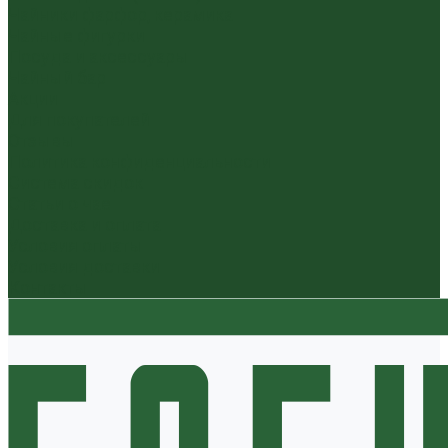
Чайники фарфор, керамика
Чайные фигурки
Посуда и аксессуары
Чайный бар
Акции
Для покупателей
Отзывы
Политика конфиденциальности
Система скидок
Статьи о чае
Доставка и оплата
Условия оплаты
Условия доставки
Контакты