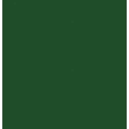
Инструменты, чахэ, подставки и другие
аксессуары
Керамика из Цзяньшуй Юньнань
Керамика из Циньчжоу Гуанси
Наборы посуды для чайной церемонии
Пиалы
Посуда и аксессуары
Чайный бар
Акции
Для покупателей
Отзывы
Политика конфиденциальности
Система скидок
Статьи о чае
Доставка и оплата
Условия оплаты
Условия доставки
Контакты
...
Каталог чая
Пуэр