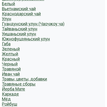
Белый
Вьетнамский чай
Краснодарский чай
Улун
Гуандунский улун (Чаочжоу ча)
Тайваньский улун
Уишаньский улун
Южнофуцзяньский улун
Габа
Зеленый
Желтый
Красный
Черный
Травяной
Иван чай
Травы, цветы, добавки
Травяные сборы
Йерба Мате
Каркаде
Мёд
Ройбуш