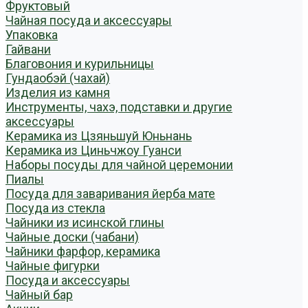
Фруктовый
Чайная посуда и аксессуары
Упаковка
Гайвани
Благовония и курильницы
Гундаобэй (чахай)
Изделия из камня
Инструменты, чахэ, подставки и другие
аксессуары
Керамика из Цзяньшуй Юньнань
Керамика из Циньчжоу Гуанси
Наборы посуды для чайной церемонии
Пиалы
Посуда для заваривания йерба мате
Посуда из стекла
Чайники из исинской глины
Чайные доски (чабани)
Чайники фарфор, керамика
Чайные фигурки
Посуда и аксессуары
Чайный бар