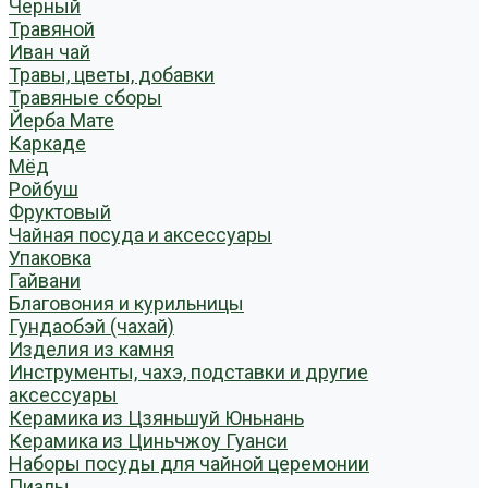
Черный
Травяной
Иван чай
Травы, цветы, добавки
Травяные сборы
Йерба Мате
Каркаде
Мёд
Ройбуш
Фруктовый
Чайная посуда и аксессуары
Упаковка
Гайвани
Благовония и курильницы
Гундаобэй (чахай)
Изделия из камня
Инструменты, чахэ, подставки и другие
аксессуары
Керамика из Цзяньшуй Юньнань
Керамика из Циньчжоу Гуанси
Наборы посуды для чайной церемонии
Пиалы