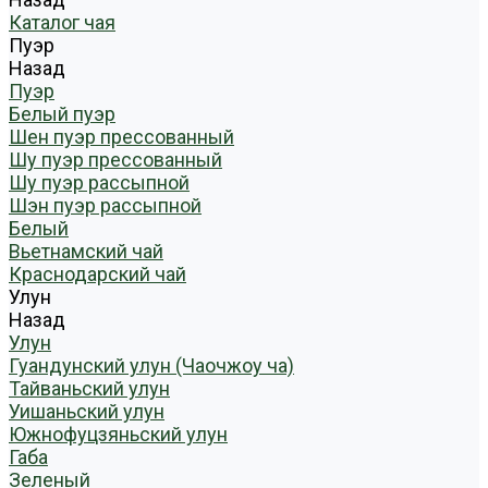
Каталог чая
Пуэр
Назад
Пуэр
Белый пуэр
Шен пуэр прессованный
Шу пуэр прессованный
Шу пуэр рассыпной
Шэн пуэр рассыпной
Белый
Вьетнамский чай
Краснодарский чай
Улун
Назад
Улун
Гуандунский улун (Чаочжоу ча)
Тайваньский улун
Уишаньский улун
Южнофуцзяньский улун
Габа
Зеленый