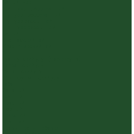
Белый пуэр
Шен пуэр прессованный
Шу пуэр прессованный
Шу пуэр рассыпной
Шэн пуэр рассыпной
Белый
Вьетнамский чай
Краснодарский чай
Улун
Гуандунский улун (Чаочжоу ча)
Тайваньский улун
Уишаньский улун
Южнофуцзяньский улун
Габа
Зеленый
Желтый
Красный
Черный
Травяной
Иван чай
Травы, цветы, добавки