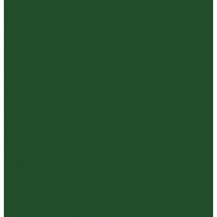
Травяные сборы
Йерба Мате
Каркаде
Мёд
Ройбуш
Фруктовый
Чайная посуда и аксессуары
Упаковка
Гайвани
Благовония и курильницы
Гундаобэй (чахай)
Изделия из камня
Инструменты, чахэ, подставки и другие
аксессуары
Керамика из Цзяньшуй Юньнань
Керамика из Циньчжоу Гуанси
Наборы посуды для чайной церемонии
Пиалы
Посуда для заваривания йерба мате
Посуда из стекла
Чайники из исинской глины
Чайные доски (чабани)