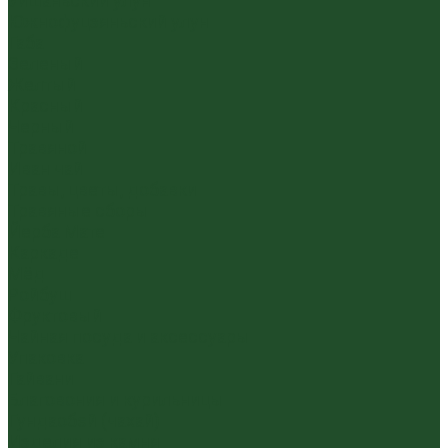
Уишаньский улун
Южнофуцзяньский улун
Габа
Зеленый
Желтый
Красный
Черный
Травяной
Иван чай
Травы, цветы, добавки
Травяные сборы
Йерба Мате
Каркаде
Мёд
Ройбуш
Фруктовый
Чайная посуда и аксессуары
Упаковка
Гайвани
Благовония и курильницы
Гундаобэй (чахай)
Изделия из камня