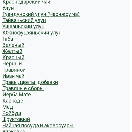
Краснодарский чай
Улун
Гуандунский улун (Чаочжоу ча)
Тайваньский улун
Уишаньский улун
Южнофуцзяньский улун
Габа
Зеленый
Желтый
Красный
Черный
Травяной
Иван чай
Травы, цветы, добавки
Травяные сборы
Йерба Мате
Каркаде
Мёд
Ройбуш
Фруктовый
Чайная посуда и аксессуары
Упаковка