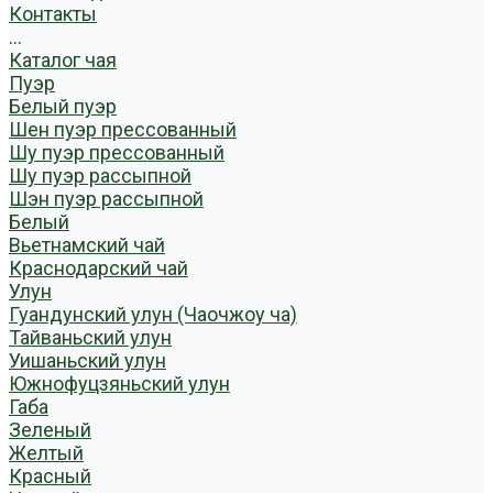
Контакты
...
Каталог чая
Пуэр
Белый пуэр
Шен пуэр прессованный
Шу пуэр прессованный
Шу пуэр рассыпной
Шэн пуэр рассыпной
Белый
Вьетнамский чай
Краснодарский чай
Улун
Гуандунский улун (Чаочжоу ча)
Тайваньский улун
Уишаньский улун
Южнофуцзяньский улун
Габа
Зеленый
Желтый
Красный