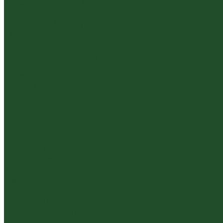
Краснодарский чай
Улун
Гуандунский улун (Чаочжоу ча)
Тайваньский улун
Уишаньский улун
Южнофуцзяньский улун
Габа
Зеленый
Желтый
Красный
Черный
Травяной
Иван чай
Травы, цветы, добавки
Травяные сборы
Йерба Мате
Каркаде
Мёд
Ройбуш
Фруктовый
Чайная посуда и аксессуары
Упаковка