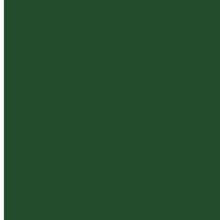
...
Каталог чая
Пуэр
Белый пуэр
Шен пуэр прессованный
Шу пуэр прессованный
Шу пуэр рассыпной
Шэн пуэр рассыпной
Белый
Вьетнамский чай
Краснодарский чай
Улун
Гуандунский улун (Чаочжоу ча)
Тайваньский улун
Уишаньский улун
Южнофуцзяньский улун
Габа
Зеленый
Желтый
Красный
Черный