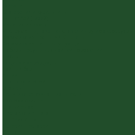
Гайвани
Благовония и курильницы
Гундаобэй (чахай)
Изделия из камня
Инструменты, чахэ, подставки и другие аксессуары
Керамика из Цзяньшуй Юньнань
Керамика из Циньчжоу Гуанси
Наборы посуды для чайной церемонии
Пиалы
Посуда и аксессуары
Чайный бар
Акции
Для покупателей
Отзывы
Политика конфиденциальности
Система скидок
Статьи о чае
Доставка и оплата
Условия оплаты
Условия доставки
Контакты