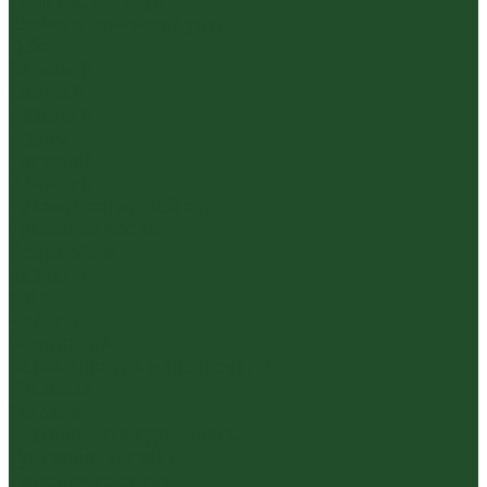
Уишаньский улун
Южнофуцзяньский улун
Габа
Зеленый
Желтый
Красный
Черный
Травяной
Иван чай
Травы, цветы, добавки
Травяные сборы
Йерба Мате
Каркаде
Мёд
Ройбуш
Фруктовый
Чайная посуда и аксессуары
Упаковка
Гайвани
Благовония и курильницы
Гундаобэй (чахай)
Изделия из камня