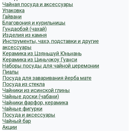
Чайная посуда и аксессуары
Упаковка
Гайвани
Благовония и курильницы
Гундаобэй (чахай)
Изделия из камня
Инструменты, чахэ, подставки и другие
аксессуары
Керамика из Цзяньшуй Юньнань
Керамика из Циньчжоу Гуанси
Наборы посуды для чайной церемонии
Пиалы
Посуда для заваривания йерба мате
Посуда из стекла
Чайники из исинской глины
Чайные доски (чабани)
Чайники фарфор, керамика
Чайные фигурки
Посуда и аксессуары
Чайный бар
Акции