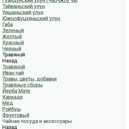
Гуандунский улун (Чаочжоу ча)
Тайваньский улун
Уишаньский улун
Южнофуцзяньский улун
Габа
Зеленый
Желтый
Красный
Черный
Травяной
Назад
Травяной
Иван чай
Травы, цветы, добавки
Травяные сборы
Йерба Мате
Каркаде
Мёд
Ройбуш
Фруктовый
Чайная посуда и аксессуары
Назад