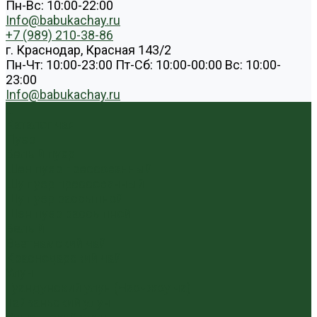
Пн-Вс: 10:00-22:00
Info@babukachay.ru
+7 (989) 210-38-86
г. Краснодар, Красная 143/2
Пн-Чт: 10:00-23:00 Пт-Сб: 10:00-00:00 Вс: 10:00-
23:00
Info@babukachay.ru
...
Каталог чая
Пуэр
Белый пуэр
Шен пуэр прессованный
Шу пуэр прессованный
Шу пуэр рассыпной
Шэн пуэр рассыпной
Белый
Вьетнамский чай
Краснодарский чай
Улун
Гуандунский улун (Чаочжоу ча)
Тайваньский улун