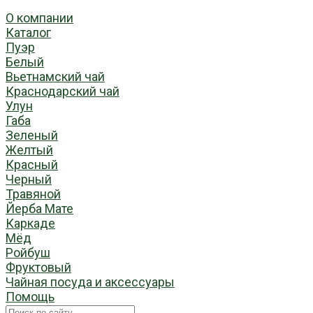
О компании
Каталог
Пуэр
Белый
Вьетнамский чай
Краснодарский чай
Улун
Габа
Зеленый
Желтый
Красный
Черный
Травяной
Йерба Мате
Каркаде
Мёд
Ройбуш
Фруктовый
Чайная посуда и аксессуары
Помощь