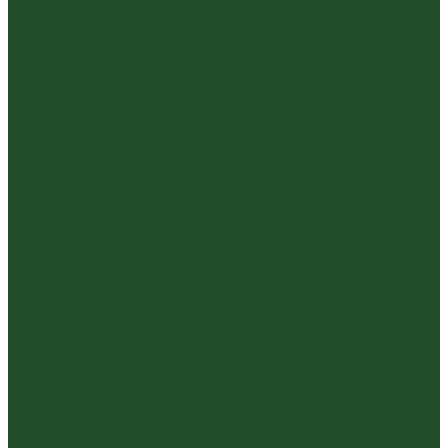
Инструменты, чахэ, подставки и другие
аксессуары
Керамика из Цзяньшуй Юньнань
Керамика из Циньчжоу Гуанси
Наборы посуды для чайной церемонии
Пиалы
Посуда для заваривания йерба мате
Посуда из стекла
Чайники из исинской глины
Чайные доски (чабани)
Чайники фарфор, керамика
Чайные фигурки
Посуда и аксессуары
Чайный бар
Акции
Для покупателей
Отзывы
Политика конфиденциальности
Система скидок
Статьи о чае
Доставка и оплата