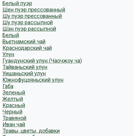
Белый пуэр
Шен пуэр прессованный
Шу пуэр прессованный
Шу пуэр рассыпной
Шэн пуэр рассыпной
Белый
Вьетнамский чай
Краснодарский чай
Улун
Гуандунский улун (Чаочжоу ча)
Тайваньский улун
Уишаньский улун
Южнофуцзяньский улун
Габа
Зеленый
Желтый
Красный
Черный
Травяной
Иван чай
Травы, цветы, добавки