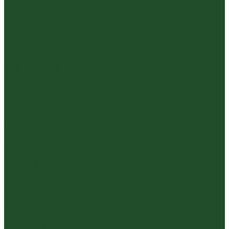
Белый пуэр
Шен пуэр прессованный
Шу пуэр прессованный
Шу пуэр рассыпной
Шэн пуэр рассыпной
Белый
Вьетнамский чай
Краснодарский чай
Улун
Гуандунский улун (Чаочжоу ча)
Тайваньский улун
Уишаньский улун
Южнофуцзяньский улун
Габа
Зеленый
Желтый
Красный
Черный
Травяной
Иван чай
Травы, цветы, добавки