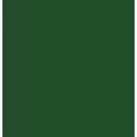
Инструменты, чахэ, подставки и другие
аксессуары
Керамика из Цзяньшуй Юньнань
Керамика из Циньчжоу Гуанси
Наборы посуды для чайной церемонии
Пиалы
Посуда и аксессуары
Чайный бар
Акции
Для покупателей
Отзывы
Политика конфиденциальности
Система скидок
Статьи о чае
Доставка и оплата
Условия оплаты
Условия доставки
Контакты
...
Каталог чая
Пуэр