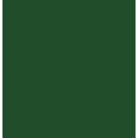
Уишаньский улун
Южнофуцзяньский улун
Габа
Зеленый
Желтый
Красный
Черный
Травяной
Иван чай
Травы, цветы, добавки
Травяные сборы
Йерба Мате
Каркаде
Мёд
Ройбуш
Фруктовый
Чайная посуда и аксессуары
Упаковка
Гайвани
Благовония и курильницы
Гундаобэй (чахай)
Изделия из камня