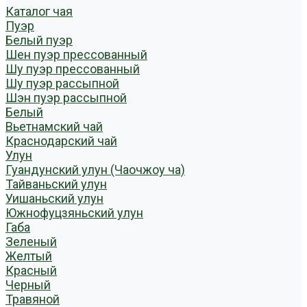
Каталог чая
Пуэр
Белый пуэр
Шен пуэр прессованный
Шу пуэр прессованный
Шу пуэр рассыпной
Шэн пуэр рассыпной
Белый
Вьетнамский чай
Краснодарский чай
Улун
Гуандунский улун (Чаочжоу ча)
Тайваньский улун
Уишаньский улун
Южнофуцзяньский улун
Габа
Зеленый
Желтый
Красный
Черный
Травяной