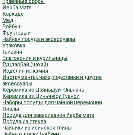
Травяные сборы
Йерба Мате
Каркаде
Мёд
Ройбуш
Фруктовый
Чайная посуда и аксессуары
Упаковка
Гайвани
Благовония и курильницы
Гундаобэй (чахай)
Изделия из камня
Инструменты, чахэ, подставки и другие
аксессуары
Керамика из Цзяньшуй Юньнань
Керамика из Циньчжоу Гуанси
Наборы посуды для чайной церемонии
Пиалы
Посуда для заваривания йерба мате
Посуда из стекла
Чайники из исинской глины
Чайные доски (чабани)