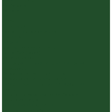
Травяные сборы
Йерба Мате
Каркаде
Мёд
Ройбуш
Фруктовый
Чайная посуда и аксессуары
Упаковка
Гайвани
Благовония и курильницы
Гундаобэй (чахай)
Изделия из камня
Инструменты, чахэ, подставки и другие
аксессуары
Керамика из Цзяньшуй Юньнань
Керамика из Циньчжоу Гуанси
Наборы посуды для чайной церемонии
Пиалы
Посуда для заваривания йерба мате
Посуда из стекла
Чайники из исинской глины
Чайные доски (чабани)