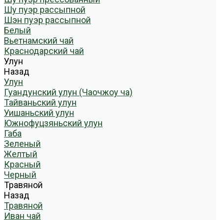
Шу пуэр рассыпной
Шэн пуэр рассыпной
Белый
Вьетнамский чай
Краснодарский чай
Улун
Назад
Улун
Гуандунский улун (Чаочжоу ча)
Тайваньский улун
Уишаньский улун
Южнофуцзяньский улун
Габа
Зеленый
Желтый
Красный
Черный
Травяной
Назад
Травяной
Иван чай