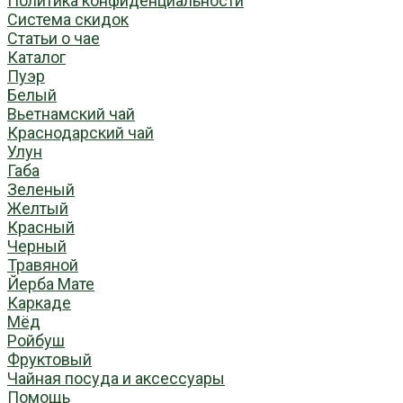
Политика конфиденциальности
Система скидок
Статьи о чае
Каталог
Пуэр
Белый
Вьетнамский чай
Краснодарский чай
Улун
Габа
Зеленый
Желтый
Красный
Черный
Травяной
Йерба Мате
Каркаде
Мёд
Ройбуш
Фруктовый
Чайная посуда и аксессуары
Помощь