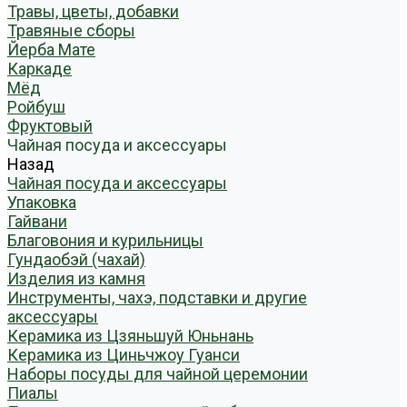
Травы, цветы, добавки
Травяные сборы
Йерба Мате
Каркаде
Мёд
Ройбуш
Фруктовый
Чайная посуда и аксессуары
Назад
Чайная посуда и аксессуары
Упаковка
Гайвани
Благовония и курильницы
Гундаобэй (чахай)
Изделия из камня
Инструменты, чахэ, подставки и другие
аксессуары
Керамика из Цзяньшуй Юньнань
Керамика из Циньчжоу Гуанси
Наборы посуды для чайной церемонии
Пиалы