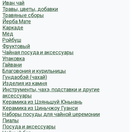
Иван чай
Травы, цветы, добавки
Травяные сборы
Йерба Мате
Каркаде
Мёд
Ройбуш
Фруктовый
Чайная посуда и аксессуары
Упаковка
Гайвани
Благовония и курильницы
Гундаобэй (чахай)
Изделия из камня
Инструменты, чахэ, подставки и другие
аксессуары
Керамика из Цзяньшуй Юньнань
Керамика из Циньчжоу Гуанси
Наборы посуды для чайной церемонии
Пиалы
Посуда и аксессуары