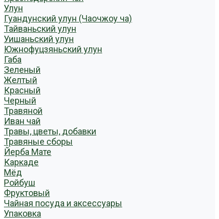
Улун
Гуандунский улун (Чаочжоу ча)
Тайваньский улун
Уишаньский улун
Южнофуцзяньский улун
Габа
Зеленый
Желтый
Красный
Черный
Травяной
Иван чай
Травы, цветы, добавки
Травяные сборы
Йерба Мате
Каркаде
Мёд
Ройбуш
Фруктовый
Чайная посуда и аксессуары
Упаковка