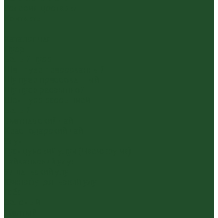
Условия доставки
Контакты
...
Каталог чая
Пуэр
Белый пуэр
Шен пуэр прессованный
Шу пуэр прессованный
Шу пуэр рассыпной
Шэн пуэр рассыпной
Белый
Вьетнамский чай
Краснодарский чай
Улун
Гуандунский улун (Чаочжоу ча)
Тайваньский улун
Уишаньский улун
Южнофуцзяньский улун
Габа
Зеленый
Желтый