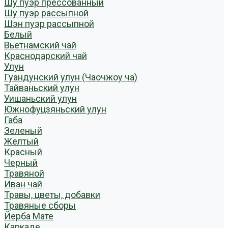
Шу пуэр прессованный
Шу пуэр рассыпной
Шэн пуэр рассыпной
Белый
Вьетнамский чай
Краснодарский чай
Улун
Гуандунский улун (Чаочжоу ча)
Тайваньский улун
Уишаньский улун
Южнофуцзяньский улун
Габа
Зеленый
Желтый
Красный
Черный
Травяной
Иван чай
Травы, цветы, добавки
Травяные сборы
Йерба Мате
Каркаде