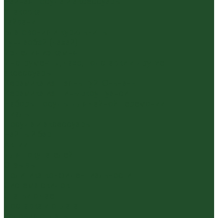
Чайная посуда и аксессуары
Упаковка
Гайвани
Благовония и курильницы
Гундаобэй (чахай)
Изделия из камня
Инструменты, чахэ, подставки и другие
аксессуары
Керамика из Цзяньшуй Юньнань
Керамика из Циньчжоу Гуанси
Наборы посуды для чайной церемонии
Пиалы
Посуда и аксессуары
Чайный бар
Акции
Для покупателей
Отзывы
Политика конфиденциальности
Система скидок
Статьи о чае
Доставка и оплата
Условия оплаты