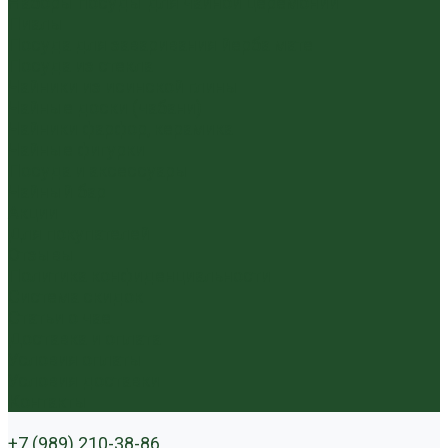
Наборы посуды для чайной церемонии
Пиалы
Посуда для заваривания йерба мате
Посуда из стекла
Чайники из исинской глины
Чайные доски (чабани)
Чайники фарфор, керамика
Чайные фигурки
Посуда и аксессуары
Чайный бар
Акции
Для покупателей
Отзывы
Политика конфиденциальности
Система скидок
Статьи о чае
Доставка и оплата
Условия оплаты
Условия доставки
Контакты
+7 (989) 210-38-86