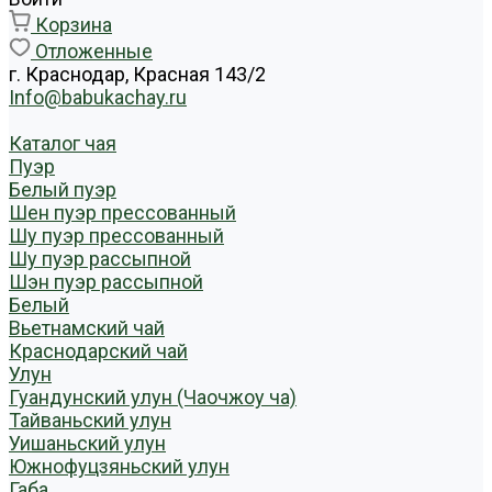
Корзина
Отложенные
г. Краснодар, Красная 143/2
Info@babukachay.ru
Каталог чая
Пуэр
Белый пуэр
Шен пуэр прессованный
Шу пуэр прессованный
Шу пуэр рассыпной
Шэн пуэр рассыпной
Белый
Вьетнамский чай
Краснодарский чай
Улун
Гуандунский улун (Чаочжоу ча)
Тайваньский улун
Уишаньский улун
Южнофуцзяньский улун
Габа