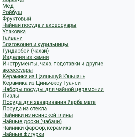
Мёд
Ройбуш
Фруктовый
Чайная посуда и аксессуары
Упаковка
Гайвани
Благовония и курильницы
Гундаобэй (чахай)
Изделия из камня
Инструменты, чахэ, подставки и другие
аксессуары
Керамика из Цзяньшуй Юньнань
Керамика из Циньчжоу Гуанси
Наборы посуды для чайной церемонии
Пиалы
Посуда для заваривания йерба мате
Посуда из стекла
Чайники из исинской глины
Чайные доски (чабани)
Чайники фарфор, керамика
Чайные фигурки