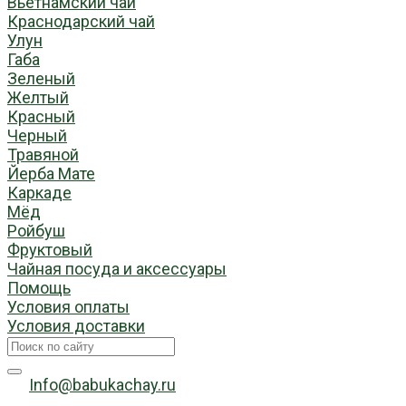
Вьетнамский чай
Краснодарский чай
Улун
Габа
Зеленый
Желтый
Красный
Черный
Травяной
Йерба Мате
Каркаде
Мёд
Ройбуш
Фруктовый
Чайная посуда и аксессуары
Помощь
Условия оплаты
Условия доставки
Info@babukachay.ru