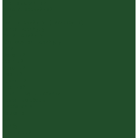
Вьетнамский чай
Краснодарский чай
Улун
Гуандунский улун (Чаочжоу ча)
Тайваньский улун
Уишаньский улун
Южнофуцзяньский улун
Габа
Зеленый
Желтый
Красный
Черный
Травяной
Иван чай
Травы, цветы, добавки
Травяные сборы
Йерба Мате
Каркаде
Мёд
Ройбуш
Фруктовый