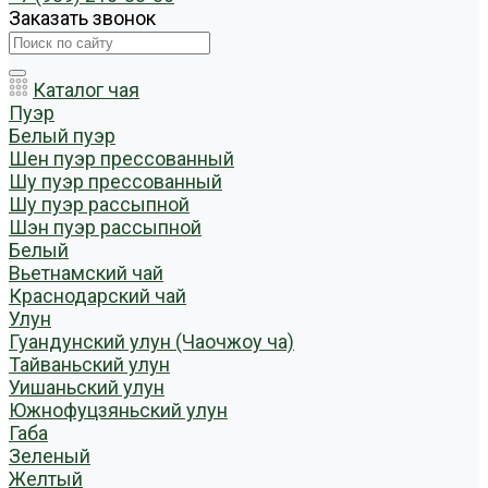
Заказать звонок
Каталог чая
Пуэр
Белый пуэр
Шен пуэр прессованный
Шу пуэр прессованный
Шу пуэр рассыпной
Шэн пуэр рассыпной
Белый
Вьетнамский чай
Краснодарский чай
Улун
Гуандунский улун (Чаочжоу ча)
Тайваньский улун
Уишаньский улун
Южнофуцзяньский улун
Габа
Зеленый
Желтый