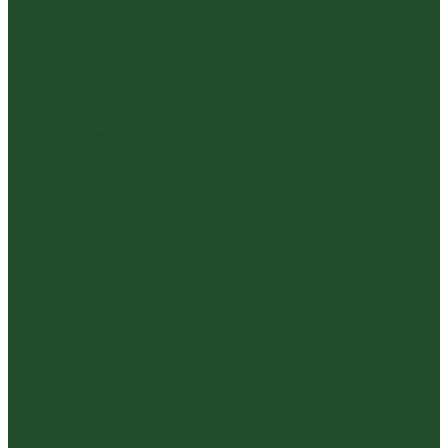
Красный
Черный
Травяной
Иван чай
Травы, цветы, добавки
Травяные сборы
Йерба Мате
Каркаде
Мёд
Ройбуш
Фруктовый
Чайная посуда и аксессуары
Упаковка
Гайвани
Благовония и курильницы
Гундаобэй (чахай)
Изделия из камня
Инструменты, чахэ, подставки и другие
аксессуары
Керамика из Цзяньшуй Юньнань
Керамика из Циньчжоу Гуанси