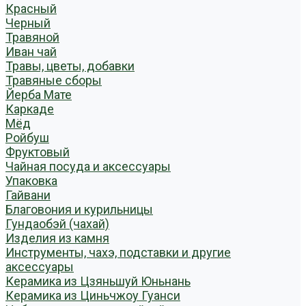
Красный
Черный
Травяной
Иван чай
Травы, цветы, добавки
Травяные сборы
Йерба Мате
Каркаде
Мёд
Ройбуш
Фруктовый
Чайная посуда и аксессуары
Упаковка
Гайвани
Благовония и курильницы
Гундаобэй (чахай)
Изделия из камня
Инструменты, чахэ, подставки и другие
аксессуары
Керамика из Цзяньшуй Юньнань
Керамика из Циньчжоу Гуанси