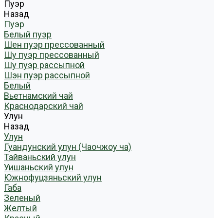
Пуэр
Назад
Пуэр
Белый пуэр
Шен пуэр прессованный
Шу пуэр прессованный
Шу пуэр рассыпной
Шэн пуэр рассыпной
Белый
Вьетнамский чай
Краснодарский чай
Улун
Назад
Улун
Гуандунский улун (Чаочжоу ча)
Тайваньский улун
Уишаньский улун
Южнофуцзяньский улун
Габа
Зеленый
Желтый