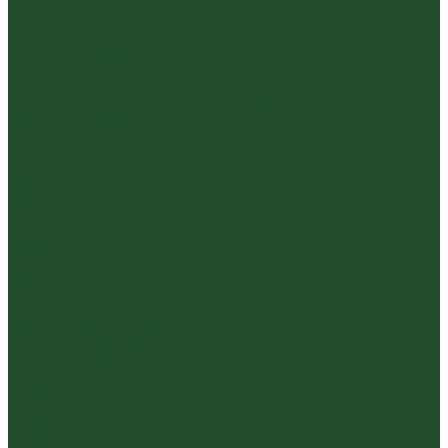
Белый
Вьетнамский чай
Краснодарский чай
Улун
Гуандунский улун (Чаочжоу ча)
Тайваньский улун
Уишаньский улун
Южнофуцзяньский улун
Габа
Зеленый
Желтый
Красный
Черный
Травяной
Иван чай
Травы, цветы, добавки
Травяные сборы
Йерба Мате
Каркаде
Мёд
Ройбуш