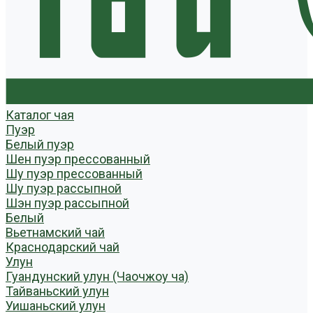
Каталог чая
Пуэр
Белый пуэр
Шен пуэр прессованный
Шу пуэр прессованный
Шу пуэр рассыпной
Шэн пуэр рассыпной
Белый
Вьетнамский чай
Краснодарский чай
Улун
Гуандунский улун (Чаочжоу ча)
Тайваньский улун
Уишаньский улун