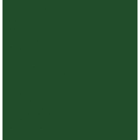
Фруктовый
Чайная посуда и аксессуары
Упаковка
Гайвани
Благовония и курильницы
Гундаобэй (чахай)
Изделия из камня
Инструменты, чахэ, подставки и другие
аксессуары
Керамика из Цзяньшуй Юньнань
Керамика из Циньчжоу Гуанси
Наборы посуды для чайной церемонии
Пиалы
Посуда для заваривания йерба мате
Посуда из стекла
Чайники из исинской глины
Чайные доски (чабани)
Чайники фарфор, керамика
Чайные фигурки
Посуда и аксессуары
Чайный бар
Акции