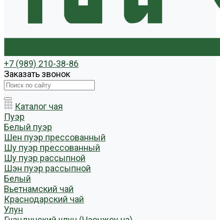
+7 (989) 210-38-86
Заказать звонок
Каталог чая
Пуэр
Белый пуэр
Шен пуэр прессованный
Шу пуэр прессованный
Шу пуэр рассыпной
Шэн пуэр рассыпной
Белый
Вьетнамский чай
Краснодарский чай
Улун
Гуандунский улун (Чаочжоу ча)