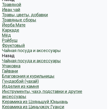
Травяной
Иван чай
Травы, цветы, добавки
Травяные сборы
Йерба Мате
Каркаде
Мёд
Ройбуш
Фруктовый
Чайная посуда и аксессуары
Назад
Чайная посуда и аксессуары
Упаковка
Гайвани
Благовония и курильницы
Гундаобэй (чахай)
Изделия из камня
Инструменты, чахэ, подставки и другие
аксессуары
Керамика из Цзяньшуй Юньнань
Керамика из Циньчжоу Гуанси