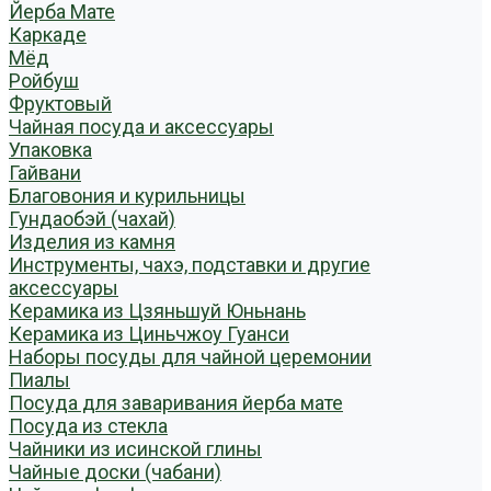
Йерба Мате
Каркаде
Мёд
Ройбуш
Фруктовый
Чайная посуда и аксессуары
Упаковка
Гайвани
Благовония и курильницы
Гундаобэй (чахай)
Изделия из камня
Инструменты, чахэ, подставки и другие
аксессуары
Керамика из Цзяньшуй Юньнань
Керамика из Циньчжоу Гуанси
Наборы посуды для чайной церемонии
Пиалы
Посуда для заваривания йерба мате
Посуда из стекла
Чайники из исинской глины
Чайные доски (чабани)