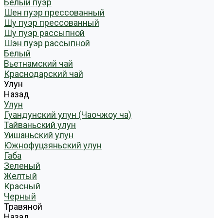
Белый пуэр
Шен пуэр прессованный
Шу пуэр прессованный
Шу пуэр рассыпной
Шэн пуэр рассыпной
Белый
Вьетнамский чай
Краснодарский чай
Улун
Назад
Улун
Гуандунский улун (Чаочжоу ча)
Тайваньский улун
Уишаньский улун
Южнофуцзяньский улун
Габа
Зеленый
Желтый
Красный
Черный
Травяной
Назад