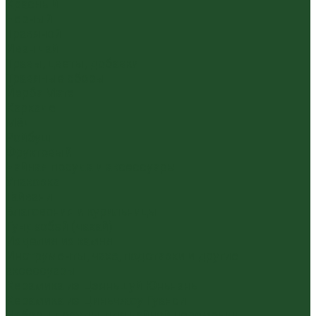
Красный
Черный
Травяной
Иван чай
Травы, цветы, добавки
Травяные сборы
Йерба Мате
Каркаде
Мёд
Ройбуш
Фруктовый
Чайная посуда и аксессуары
Упаковка
Гайвани
Благовония и курильницы
Гундаобэй (чахай)
Изделия из камня
Инструменты, чахэ, подставки и другие
аксессуары
Керамика из Цзяньшуй Юньнань
Керамика из Циньчжоу Гуанси
Наборы посуды для чайной церемонии