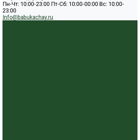
Пн-Чт: 10:00-23:00 Пт-Сб: 10:00-00:00 Вс: 10:00-
23:00
Info@babukachay.ru
Каталог чая
Пуэр
Белый пуэр
Шен пуэр прессованный
Шу пуэр прессованный
Шу пуэр рассыпной
Шэн пуэр рассыпной
Белый
Вьетнамский чай
Краснодарский чай
Улун
Гуандунский улун (Чаочжоу ча)
Тайваньский улун
Уишаньский улун
Южнофуцзяньский улун
Габа
Зеленый
Желтый