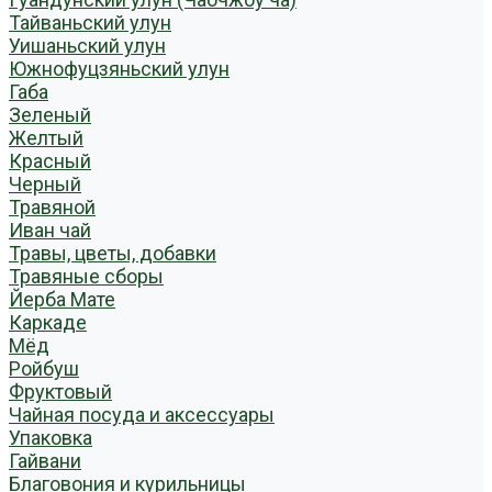
Тайваньский улун
Уишаньский улун
Южнофуцзяньский улун
Габа
Зеленый
Желтый
Красный
Черный
Травяной
Иван чай
Травы, цветы, добавки
Травяные сборы
Йерба Мате
Каркаде
Мёд
Ройбуш
Фруктовый
Чайная посуда и аксессуары
Упаковка
Гайвани
Благовония и курильницы