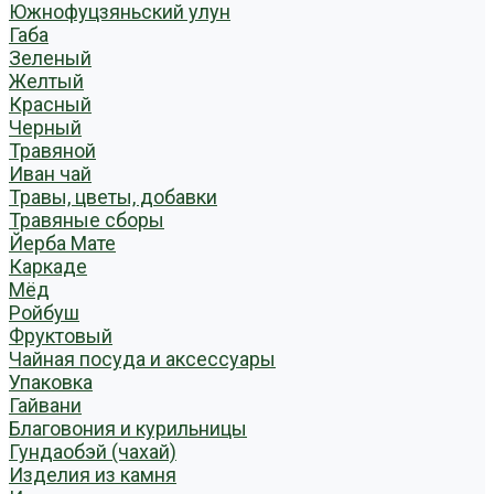
Южнофуцзяньский улун
Габа
Зеленый
Желтый
Красный
Черный
Травяной
Иван чай
Травы, цветы, добавки
Травяные сборы
Йерба Мате
Каркаде
Мёд
Ройбуш
Фруктовый
Чайная посуда и аксессуары
Упаковка
Гайвани
Благовония и курильницы
Гундаобэй (чахай)
Изделия из камня