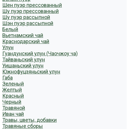
Шен пуэр прессованный
Шу пуэр прессованный
Шу пуэр рассыпной
Шэн пуэр рассыпной
Белый
Вьетнамский чай
Краснодарский чай
Улун
Гуандунский улун (Чаочжоу ча)
Тайваньский улун
Уишаньский улун
Южнофуцзяньский улун
Габа
Зеленый
Желтый
Красный
Черный
Травяной
Иван чай
Травы, цветы, добавки
Травяные сборы