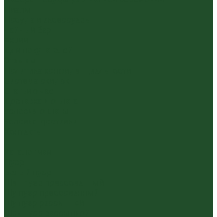
Пиалы
Посуда и аксессуары
Чайный бар
Акции
Для покупателей
Отзывы
Политика конфиденциальности
Система скидок
Статьи о чае
Доставка и оплата
Условия оплаты
Условия доставки
Контакты
...
Каталог чая
Пуэр
Белый пуэр
Шен пуэр прессованный
Шу пуэр прессованный
Шу пуэр рассыпной
Шэн пуэр рассыпной