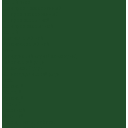
Белый пуэр
Шен пуэр прессованный
Шу пуэр прессованный
Шу пуэр рассыпной
Шэн пуэр рассыпной
Белый
Вьетнамский чай
Краснодарский чай
Улун
Гуандунский улун (Чаочжоу ча)
Тайваньский улун
Уишаньский улун
Южнофуцзяньский улун
Габа
Зеленый
Желтый
Красный
Черный
Травяной
Иван чай
Травы, цветы, добавки