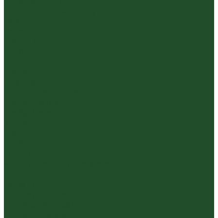
Уишаньский улун
Южнофуцзяньский улун
Габа
Зеленый
Желтый
Красный
Черный
Травяной
Иван чай
Травы, цветы, добавки
Травяные сборы
Йерба Мате
Каркаде
Мёд
Ройбуш
Фруктовый
Чайная посуда и аксессуары
Упаковка
Гайвани
Благовония и курильницы
Гундаобэй (чахай)
Изделия из камня