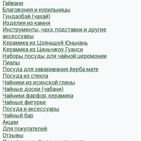
Гайвани
Благовония и курильницы
Гундаобэй (чахай)
Изделия из камня
Инструменты, чахэ, подставки и другие
аксессуары
Керамика из Цзяньшуй Юньнань
Керамика из Циньчжоу Гуанси
Наборы посуды для чайной церемонии
Пиалы
Посуда для заваривания йерба мате
Посуда из стекла
Чайники из исинской глины
Чайные доски (чабани)
Чайники фарфор, керамика
Чайные фигурки
Посуда и аксессуары
Чайный бар
Акции
Для покупателей
Отзывы