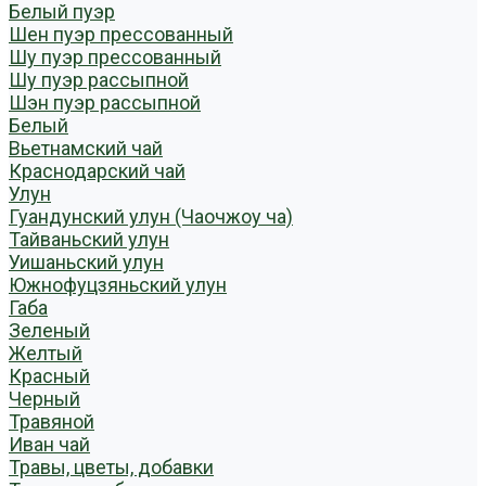
Белый пуэр
Шен пуэр прессованный
Шу пуэр прессованный
Шу пуэр рассыпной
Шэн пуэр рассыпной
Белый
Вьетнамский чай
Краснодарский чай
Улун
Гуандунский улун (Чаочжоу ча)
Тайваньский улун
Уишаньский улун
Южнофуцзяньский улун
Габа
Зеленый
Желтый
Красный
Черный
Травяной
Иван чай
Травы, цветы, добавки