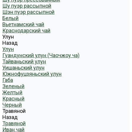
Шу пуэр рассыпной
Шэн пуэр рассыпной
Белый
Вьетнамский чай
Краснодарский чай
Улун
Назад
Улун
Гуандунский улун (Чаочжоу ча)
Тайваньский улун
Уишаньский улун
Южнофуцзяньский улун
Габа
Зеленый
Желтый
Красный
Черный
Травяной
Назад
Травяной
Иван чай