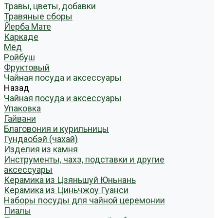
Травы, цветы, добавки
Травяные сборы
Йерба Мате
Каркаде
Мёд
Ройбуш
Фруктовый
Чайная посуда и аксессуары
Назад
Чайная посуда и аксессуары
Упаковка
Гайвани
Благовония и курильницы
Гундаобэй (чахай)
Изделия из камня
Инструменты, чахэ, подставки и другие
аксессуары
Керамика из Цзяньшуй Юньнань
Керамика из Циньчжоу Гуанси
Наборы посуды для чайной церемонии
Пиалы