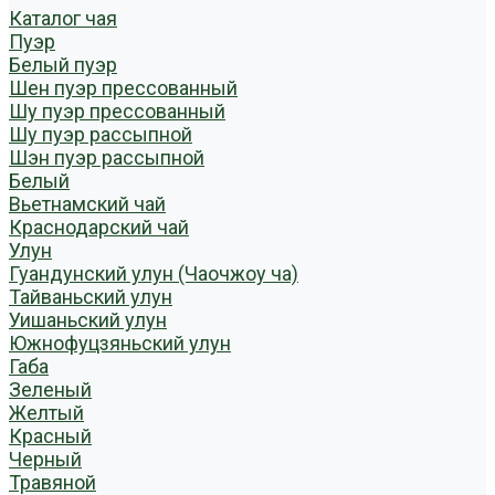
Каталог чая
Пуэр
Белый пуэр
Шен пуэр прессованный
Шу пуэр прессованный
Шу пуэр рассыпной
Шэн пуэр рассыпной
Белый
Вьетнамский чай
Краснодарский чай
Улун
Гуандунский улун (Чаочжоу ча)
Тайваньский улун
Уишаньский улун
Южнофуцзяньский улун
Габа
Зеленый
Желтый
Красный
Черный
Травяной