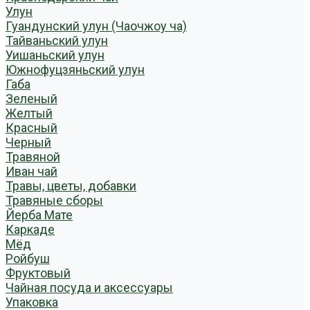
Улун
Гуандунский улун (Чаочжоу ча)
Тайваньский улун
Уишаньский улун
Южнофуцзяньский улун
Габа
Зеленый
Желтый
Красный
Черный
Травяной
Иван чай
Травы, цветы, добавки
Травяные сборы
Йерба Мате
Каркаде
Мёд
Ройбуш
Фруктовый
Чайная посуда и аксессуары
Упаковка