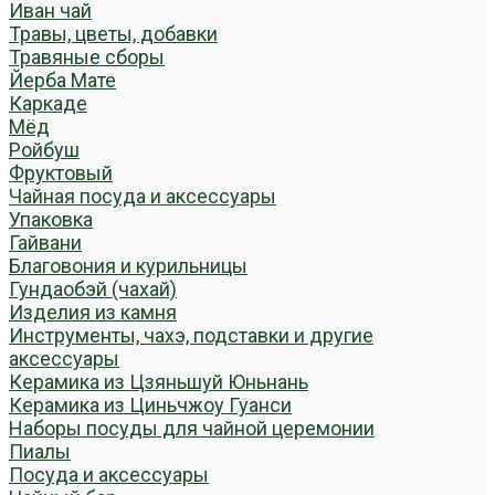
Иван чай
Травы, цветы, добавки
Травяные сборы
Йерба Мате
Каркаде
Мёд
Ройбуш
Фруктовый
Чайная посуда и аксессуары
Упаковка
Гайвани
Благовония и курильницы
Гундаобэй (чахай)
Изделия из камня
Инструменты, чахэ, подставки и другие
аксессуары
Керамика из Цзяньшуй Юньнань
Керамика из Циньчжоу Гуанси
Наборы посуды для чайной церемонии
Пиалы
Посуда и аксессуары