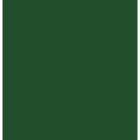
Травяные сборы
Йерба Мате
Каркаде
Мёд
Ройбуш
Фруктовый
Чайная посуда и аксессуары
Упаковка
Гайвани
Благовония и курильницы
Гундаобэй (чахай)
Изделия из камня
Инструменты, чахэ, подставки и другие
аксессуары
Керамика из Цзяньшуй Юньнань
Керамика из Циньчжоу Гуанси
Наборы посуды для чайной церемонии
Пиалы
Посуда для заваривания йерба мате
Посуда из стекла
Чайники из исинской глины
Чайные доски (чабани)