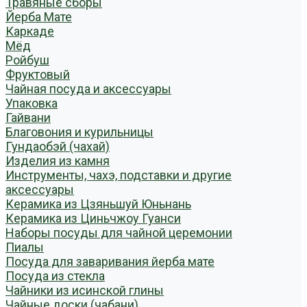
Травяные сборы
Йерба Мате
Каркаде
Мёд
Ройбуш
Фруктовый
Чайная посуда и аксессуары
Упаковка
Гайвани
Благовония и курильницы
Гундаобэй (чахай)
Изделия из камня
Инструменты, чахэ, подставки и другие
аксессуары
Керамика из Цзяньшуй Юньнань
Керамика из Циньчжоу Гуанси
Наборы посуды для чайной церемонии
Пиалы
Посуда для заваривания йерба мате
Посуда из стекла
Чайники из исинской глины
Чайные доски (чабани)