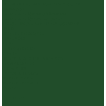
Инструменты, чахэ, подставки и другие
аксессуары
Керамика из Цзяньшуй Юньнань
Керамика из Циньчжоу Гуанси
Наборы посуды для чайной церемонии
Пиалы
Посуда и аксессуары
Чайный бар
Акции
Для покупателей
Отзывы
Политика конфиденциальности
Система скидок
Статьи о чае
Доставка и оплата
Условия оплаты
Условия доставки
Контакты
...
Каталог чая
Пуэр